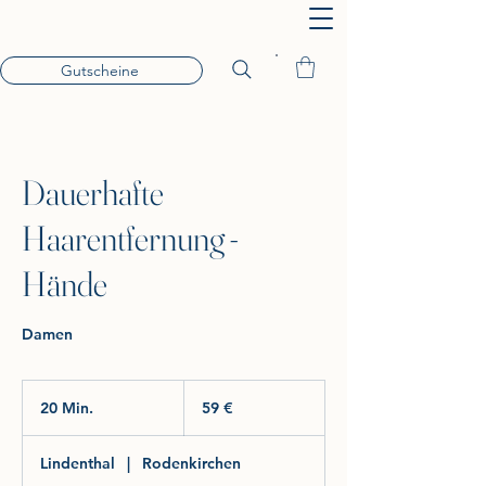
Gutscheine
Dauerhafte
Haarentfernung -
Hände
Damen
59
Euro
20 Min.
2
59 €
0
M
Lindenthal
|
Rodenkirchen
i