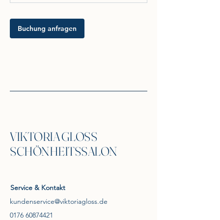
n
.
Buchung anfragen
VIKTORIA GLOSS
SCHÖNHEITSSALON
Service & Kontakt
kundenservice@viktoriagloss.de
0176 60874421