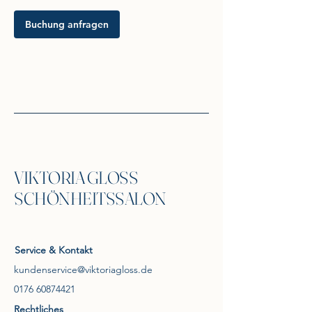
.
Buchung anfragen
VIKTORIA GLOSS
SCHÖNHEITSSALON
Service & Kontakt
kundenservice@viktoriagloss.de
0176 60874421
Rechtliches