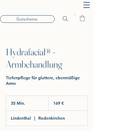
Gutscheine
Hydrafacial® -
Armbehandlung
Tiefenpflege für glattere, ebenmäßige
Arme
169
Euro
35 Min.
3
169 €
5
M
Lindenthal
|
Rodenkirchen
i
n