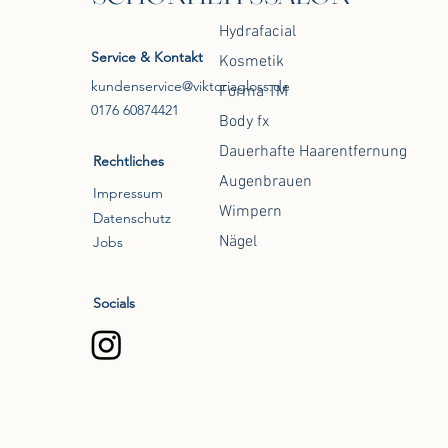
Hydrafacial
Service & Kontakt
Kosmetik
kundenservice@viktoriagloss.de
Forma TM
0176 60874421
Body fx
Dauerhafte Haarentfernung
Rechtliches
Augenbrauen
Impressum
Wimpern
Datenschutz
Nägel
Jobs
Socials