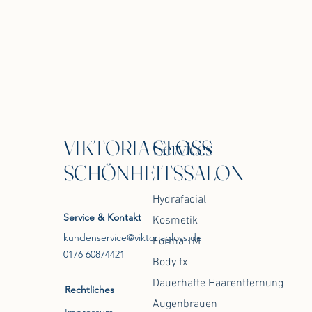
VIKTORIA GLOSS
Services
SCHÖNHEITSSALON
Hydrafacial
Service & Kontakt
Kosmetik
kundenservice@viktoriagloss.de
Forma TM
0176 60874421
Body fx
Dauerhafte Haarentfernung
Rechtliches
Augenbrauen
Impressum