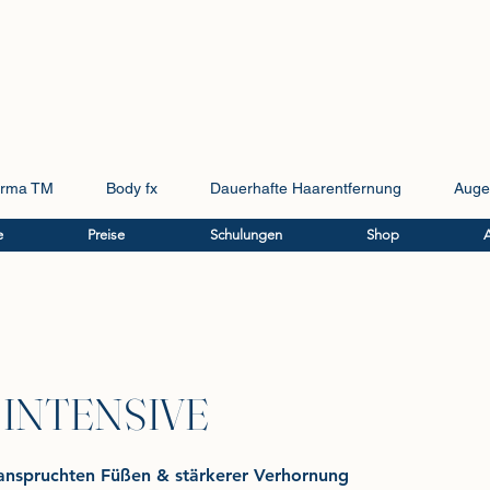
rma TM
Body fx
Dauerhafte Haarentfernung
Auge
e
Preise
Schulungen
Shop
e INTENSIVE
anspruchten Füßen & stärkerer Verhornung