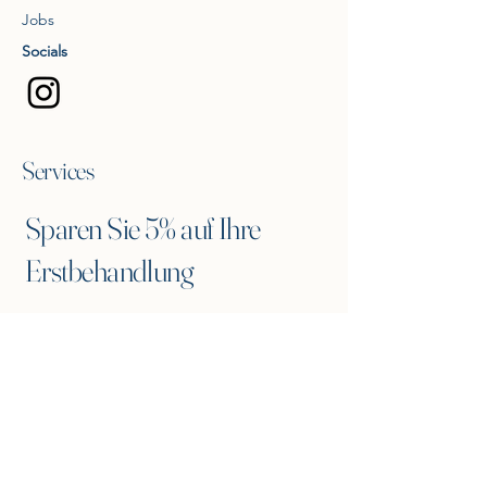
Jobs
Socials
Services
Sparen Sie 5% auf Ihre
Erstbehandlung
Tragen Sie sich in unseren Newsletter ein
und erhalten Sie einen 5% Gutscheincode
für eine Erstbehandlung.
Ihre E-Mail eingeben