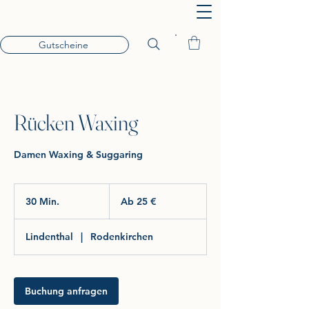
Gutscheine
Rücken Waxing
Damen Waxing & Suggaring
Ab
25
30 Min.
3
Ab 25 €
Euro
0
M
Lindenthal
|
Rodenkirchen
i
n
.
Buchung anfragen