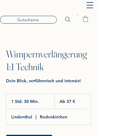
Gutscheine
Wimpernverlängerung
1:1 Technik
Dein Blick, verführerisch und intensiv!
Ab
37
1 Std. 30 Min.
1
Ab 37 €
Euro
S
t
Lindenthal
|
Rodenkirchen
d
3
0