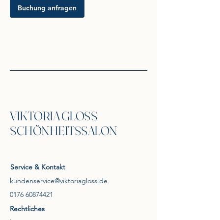
M
Buchung anfragen
i
n
.
VIKTORIA GLOSS
SCHÖNHEITSSALON
Service & Kontakt
kundenservice@viktoriagloss.de
0176 60874421
Rechtliches