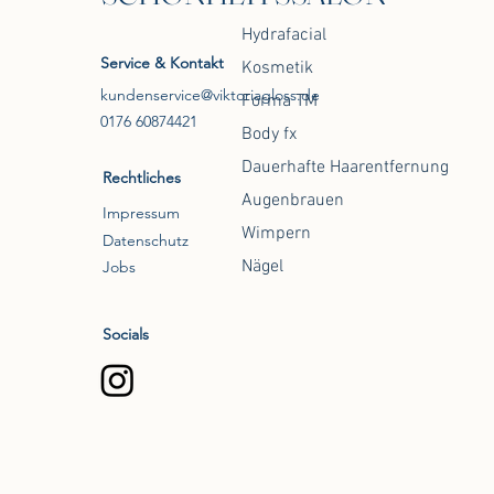
Hydrafacial
Service & Kontakt
Kosmetik
kundenservice@viktoriagloss.de
Forma TM
0176 60874421
Body fx
Dauerhafte Haarentfernung
Rechtliches
Augenbrauen
Impressum
Wimpern
Datenschutz
Nägel
Jobs
Socials