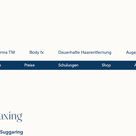
rma TM
Body fx
Dauerhafte Haarentfernung
Auge
e
Preise
Schulungen
Shop
axing
Suggaring